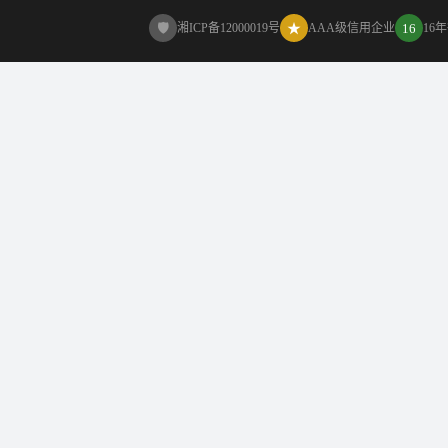
🛡
★
16
湘ICP备12000019号
AAA级信用企业
16