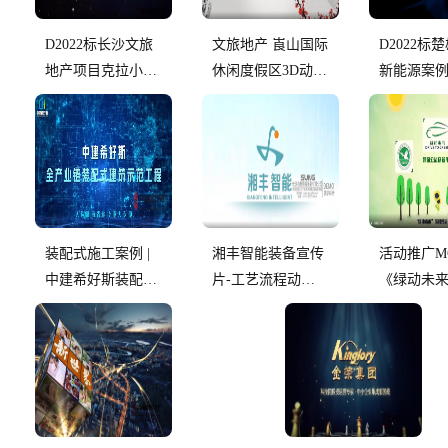
D2022标长沙文旅
文旅地产 崀山国际
D2022标
地产项目克拉小镇
休闲度假区3D动画
新能源案例
3D动画宣传片
宣传片
保兰金涡
除尘除雾
技术说明
装配式施工案例 |
湘丰智能装备宣传
活动推广M
中建希好斯装配施
片-工艺流程动画
《绿动未
工
部分
筹平台》