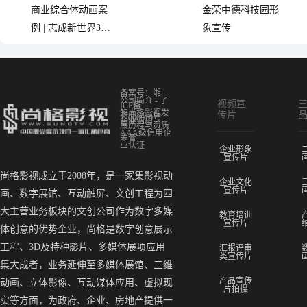
商业综合体动画案
金荣中德科技园形
例 | 志成新世界3d
象宣传
宣传片
备案号：湘
公司简介 - 了
视频宣
ICP备
解尚格影视发
传片
12000019号
企业信用 -
展历程与资质
AAA级信用企
荣誉
业认证
企业形象
宣传片
尚格影视成立于2008年，是一家集影视动
企业文化
宣传片
画、数字展馆、互动触屏、文创工程为四
大主营业务板块的文创公司作为数字多媒
教育培训
宣传片
体创意的优势企业，尚格是数字创意展示
工程、3D及特种影片、多媒体展项应用
汇报评审
类宣传片
集大成者，业务延伸至多媒体展馆、三维
产品宣传
动画、立体影像、互动媒体应用、虚拟现
片拍摄
实等方面，为政府、企业、房地产提供一