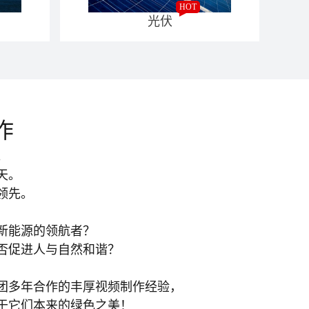
HOT
光伏
作
。
天。
领先。
新能源的领航者？
否促进人与自然和谐？
团多年合作的丰厚视频制作经验，
于它们本来的绿色之美！