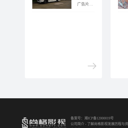
广告片拍
摄技巧，
如今的床
垫广告片
制作已经
成为趋
势，很多
的企业采
用......
备案号：湘ICP备12000019号
公司简介 - 了解尚格影视发展历程与