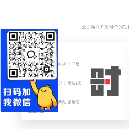
公司独立开发健全的项
优时
服务优势：
快速响应 上门服
务
方案优势：
高效分工 最快1天
出方案
出片优势：
自有团队 紧急项
目加急出片