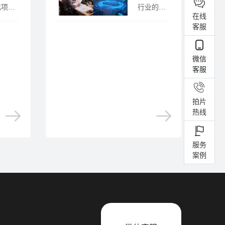
化项
行业的同
在线
、设备
行朋友
客服
购、产
们，大家
升级类
好。我是
标中，
一名在影
微信
多企业
视视频制
客服
在问：
作领域深
标为什
耕二十三
...
年......
拍片
热线
服务
案例