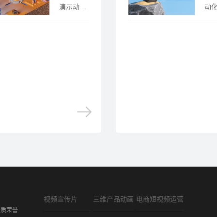
演示动画
动
设计属于
目
演示动画
采
中的一
线
种，演示
招
动画应用
很
领域很
都
多，最常
投
见就......
么...
视频宣传片
三维产品动画
电商短视频运营
资质荣誉