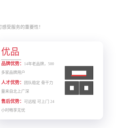
可感受服务的重要性！
优品
品牌优势：
14年老品牌，500
多家品牌用户
人才优势：
团队稳定 骨干力
量来自北上广深
售后优势：
可远程 可上门 24
小时畅享无忧