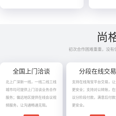
尚
初次合作困难重重，没有
全国上门洽谈
分段在线交
北上广深新一线，一线二线三线
支持在线淘宝平台交易，让
城市均可提供上门洽谈业务合作
更安全；支持对公转账，在
服务；偏远地区提供在线会议视
议分阶段付款，满意后付款
频服务，让沟通畅通无阻。
更安全。