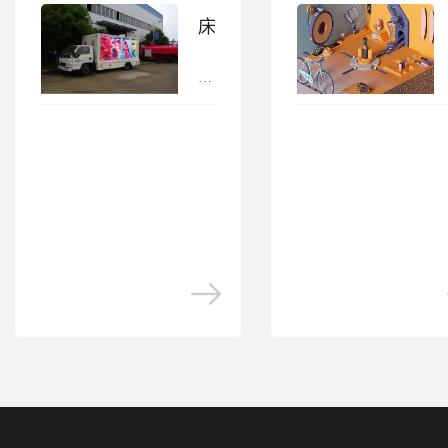
床垫广告片拍摄技巧
床
垫
广
告
片
拍
摄
技
巧，
如
今
的
床
垫
广
告
片
制