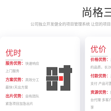
尚格
公司独立开发健全的项目管理系统 让您的项目
优价
优时
价格优势：
服务优势：
快速响应
的品质，长
上门服务
付款优势：
方案优势：
高效分工
支付 产品可
最快1天出方案
资源优势：
出片优势：
自有团队
台代理 多客
紧急项目加急出片
享