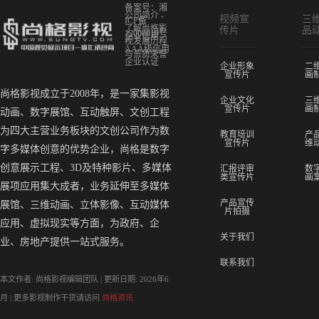
作
备案号：湘
公司简介 -
视频宣
三
已
ICP备
了解尚格影
传片
品
12000019号
经
企业信用 -
视发展历程
AAA级信用
成
与资质荣誉
企业认证
为
企业形象
二
宣传片
画
趋
尚格影视成立于2008年，是一家集影视
势，
企业文化
三
宣传片
画
很
动画、数字展馆、互动触屏、文创工程
多
为四大主营业务板块的文创公司作为数
教育培训
产
的
宣传片
维
字多媒体创意的优势企业，尚格是数字
企
创意展示工程、3D及特种影片、多媒体
汇报评审
数
业
类宣传片
画
采
展项应用集大成者，业务延伸至多媒体
用......
产品宣传
展馆、三维动画、立体影像、互动媒体
片拍摄
应用、虚拟现实等方面，为政府、企
关于我们
业、房地产提供一站式服务。
联系我们
本文作者: 尚格影视编辑团队 | 更新日期: 2026年6
月 | 更多影视制作干货请访问
尚格资讯