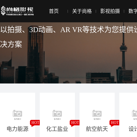
设计院宣传片拍摄制作
首页
关于尚格
影视拍摄
数
以拍摄、3D动画、AR VR等技术为您
决方案
HOT
HOT
HOT
电力能源
化工盐业
航空航天
设